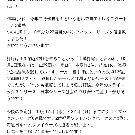
た。）
昨年は3位、今年こそ優勝を！という思いで自主トレをスタート
した3選手。
ついに昨日、10年ぶり22度目のパシフィック・リーグを優勝致
しました！！
おめでとうございます！
打線は圧倒的な強打を誇ることから『山賊打線』と言われ、10
月1日現在では、12球団で打率1位、本塁打2位、得点1位、盗塁
1位の結果を残しています。一方、投手陣はというと失点12位、
防御率12位・・・優勝したチームとは思えないワーストの結果
でしたが、それをも凌駕してしまう強力打線。今年のクライマ
ックスシリーズ、日本シリーズは点の取り合いで盛り上がりそ
うです！
今後の予定は、10月17日（水）～22日（月）までのクライマッ
クスシリーズ6連戦です。2位福岡ソフトバンクホークスと3位北
海道日本ハムファイターズの勝者と戦います。
日本一を目指して頑張ってほしいです！