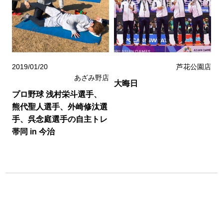
2019/01/20
芦花公園店
あざみ野店
大晦日
プロ野球 浅村栄斗選手、
熊代聖人選手、外崎修汰選
手、呉念庭選手の自主トレ
帯同 in 今治