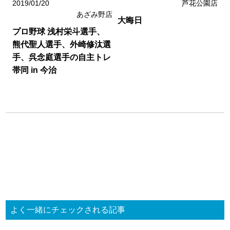
2019/01/20
芦花公園店
あざみ野店
大晦日
プロ野球 浅村栄斗選手、
熊代聖人選手、外崎修汰選
手、呉念庭選手の自主トレ
帯同 in 今治
よく一緒にチェックされる記事