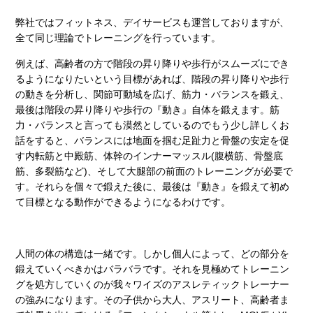
弊社ではフィットネス、デイサービスも運営しておりますが、
全て同じ理論でトレーニングを行っています。
例えば、高齢者の方で階段の昇り降りや歩行がスムーズにでき
るようになりたいという目標があれば、階段の昇り降りや歩行
の動きを分析し、関節可動域を広げ、筋力・バランスを鍛え、
最後は階段の昇り降りや歩行の『動き』自体を鍛えます。筋
力・バランスと言っても漠然としているのでもう少し詳しくお
話をすると、バランスには地面を掴む足趾力と骨盤の安定を促
す内転筋と中殿筋、体幹のインナーマッスル(腹横筋、骨盤底
筋、多裂筋など)、そして大腿部の前面のトレーニングが必要で
す。それらを個々で鍛えた後に、最後は『動き』を鍛えて初め
て目標となる動作ができるようになるわけです。
人間の体の構造は一緒です。しかし個人によって、どの部分を
鍛えていくべきかはバラバラです。それを見極めてトレーニン
グを処方していくのが我々ワイズのアスレティックトレーナー
の強みになります。その子供から大人、アスリート、高齢者ま